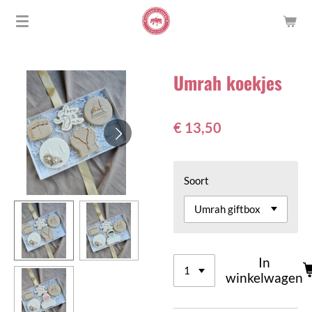
Ga
direct
naar
de
Umrah koekjes
hoofdinhoud
€ 13,50
Soort
In
winkelwagen